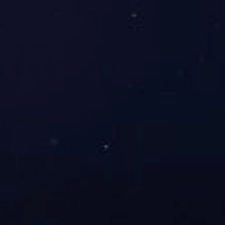
同对手时灵活调整战术。同时，欧洲联赛的高强
度竞争环境也让球员具备丰富的大赛经验。
南美传统豪门则更加注重个人能力和创造力。名
单中的技术型球员往往能够在比赛关键时刻改变
局势。无论是边路突破还是中路组织，这些球队
都具备极强的进攻威胁。在世界杯舞台上，南美
球队凭借激情与技术结合的风格始终拥有较强竞
争力。
除了传统豪门之外，一些近年来快速崛起的球队
同样值得关注。这些球队通过完善青训体系和加
强国际交流，逐渐缩小与顶级强队之间的差距。
名单中既有在欧洲顶级联赛效力的球员，也有本
土联赛成长起来的新星，使整体实力得到明显提
升。