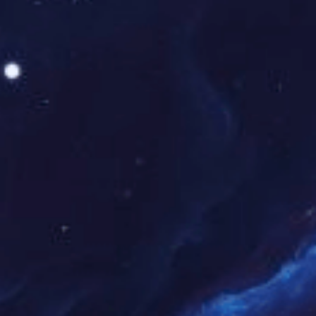
世界足坛的重要趋势。许多国家队大胆启用二十
岁左右的新秀，让他们提前适应世界大赛节奏。
对于一些传统强队而言，老将逐渐退出国家队舞
台，新一代球员开始承担重任。这种更新换代虽
然存在一定风险，但也有助于球队建立长期竞争
优势。
与此同时，经验与青春之间的平衡成为教练组选
人时的重要考量。完全依赖年轻球员容易在关键
比赛中出现心理波动，而老将过多则可能影响整
体机动性。因此，大部分球队都采取新老结合的
策略，在关键位置保留经验丰富的球员，通过他
们带动年轻队员成长。