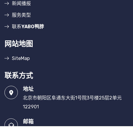
新闻播报
服务类型
联系
YABO鸭脖
网站地图
SiteMap
联系方式
地址
北京市朝阳区阜通东大街1号院3号楼25层2单元
122901
邮箱
viral@outlook.com