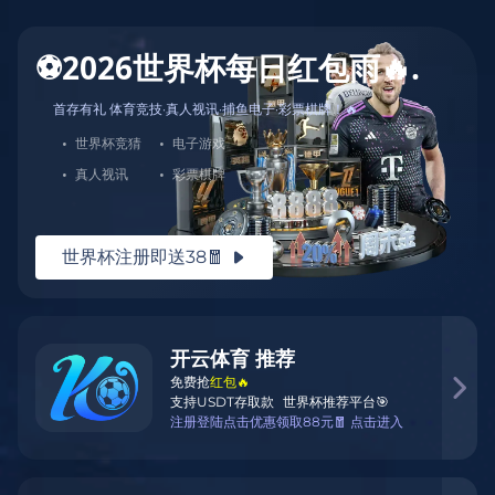
新闻播报
首页
新闻播报