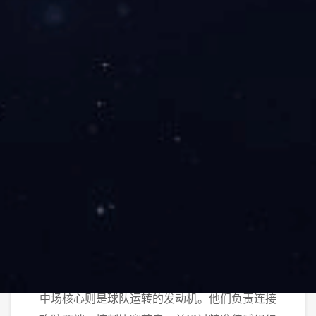
核心球员关键作用
世界杯历来是超级球星展示个人能力的重要舞
台。尽管足球是一项团队运动，但核心球员的发
挥往往能够直接影响球队命运。因此，各支球队
在名单确定时都会围绕关键球员构建战术体系，
以最大限度发挥其价值。
进攻核心通常承担着进球和创造机会的双重任
务。他们不仅需要保持稳定的得分效率，还要在
比赛陷入僵局时利用个人能力打开局面。在世界
杯这种高强度赛事中，一次关键突破、一脚精准
射门都可能决定比赛结果，因此锋线球星的重要
性不言而喻。
中场核心则是球队运转的发动机。他们负责连接