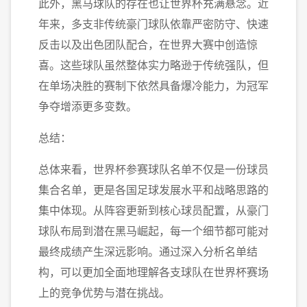
此外，黑马球队的存在也让世界杯充满悬念。近
年来，多支非传统豪门球队依靠严密防守、快速
反击以及出色团队配合，在世界大赛中创造惊
喜。这些球队虽然整体实力略逊于传统强队，但
在单场决胜的赛制下依然具备爆冷能力，为冠军
争夺增添更多变数。
总结：
总体来看，世界杯参赛球队名单不仅是一份球员
集合名单，更是各国足球发展水平和战略思路的
集中体现。从阵容更新到核心球员配置，从豪门
球队布局到潜在黑马崛起，每一个细节都可能对
最终成绩产生深远影响。通过深入分析名单结
构，可以更加全面地理解各支球队在世界杯赛场
上的竞争优势与潜在挑战。