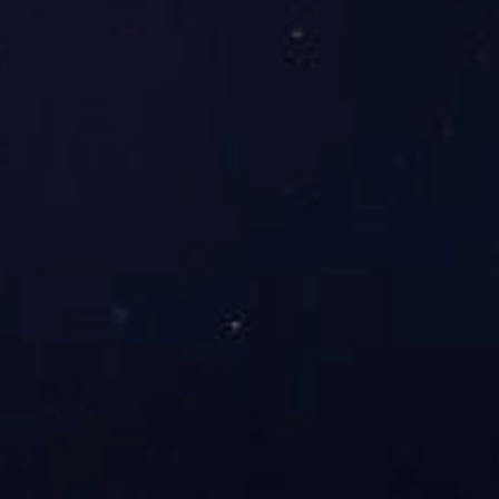
定位球战术往往是决定世界杯比赛胜负的重要细
节。由于淘汰赛阶段比赛节奏谨慎，很多球队难
以通过运动战创造绝对机会，因此角球、任意球
以及点球就显得格外关键。一支拥有高质量定位
球战术的球队，能够在僵局中迅速打开局面。因
此，研究球队定位球得分率以及防守定位球稳定
性，往往能够提高比赛预测准确率。
三、数据模型精准判断
随着足球数据分析技术的发展，越来越多专业分
析师开始借助数据模型研究世界杯比赛走势。控
球率、射门次数、预期进球值以及危险进攻次数
等指标，已经成为判断球队真实实力的重要依
据。单纯依靠比赛结果分析往往存在片面性，而