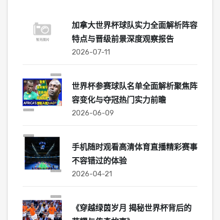
加拿大世界杯球队实力全面解析阵容
特点与晋级前景深度观察报告
2026-07-11
世界杯参赛球队名单全面解析聚焦阵
容变化与夺冠热门实力前瞻
2026-06-09
手机随时观看高清体育直播精彩赛事
不容错过的体验
2026-04-21
《穿越绿茵岁月 揭秘世界杯背后的