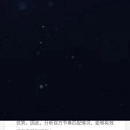
数据能够更加真实地反映球队表现。
预期进球值是近年来非常重要的分析工具。通过
统计球队射门位置、射门质量以及进攻方式，可
以更加客观地评估球队创造机会的能力。有些球
队虽然连续赢球，但预期进球数据并不突出，这
说明球队可能存在运气成分；而有些球队虽然成
绩一般，但数据表现优异，则意味着其后续比赛
存在反弹空间。
比赛节奏数据同样值得重点研究。世界杯赛场上
的比赛节奏会随着比分变化而不断调整。如果一
支球队擅长快速攻防转换，那么在面对防线较慢
的球队时就容易占据优势。而一些偏向控球打法
的球队，则更适合在节奏较慢的比赛中发挥技术
优势。因此，分析双方节奏匹配情况，能够有效